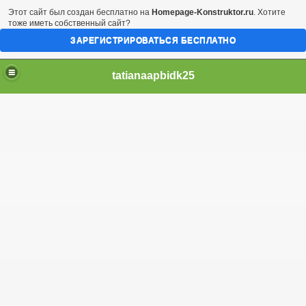
Этот сайт был создан бесплатно на
Homepage-Konstruktor.ru
. Хотите
тоже иметь собственный сайт?
ЗАРЕГИСТРИРОВАТЬСЯ БЕСПЛАТНО
tatianaapbidk25
opriate here
Xliv probabilities get hol
Packers national football l
triots so who invented
022 okt 151738 history-of-